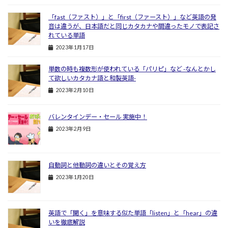
「fast（ファスト）」と「first（ファースト）」など英語の発
音は違うが、日本語だと同じカタカナや間違ったモノで表記さ
れている単語
2023年1月17日
単数の時も複数形が使われている「パリピ」など -なんとかし
て欲しいカタカナ語と和製英語-
2023年2月10日
バレンタインデー・セール 実施中！
2023年2月9日
自動詞と他動詞の違いとその覚え方
2023年1月20日
英語で「聞く」を意味する似た単語「listen」と「hear」の違
いを徹底解説