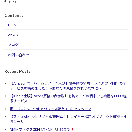
れます。
Contents
HOME
ABOUT
ブログ
お問い合わせ
Recent Posts
【Amazonペーパーバック・同人誌】紙書籍の組版・レイアウト制作代行
サービスを始めました！〜あなたの原稿をきれいな本に〜
【Kindle出版】Word原稿の表示崩れを防ぐ！どの端末でも綺麗なEPUB組
版サービス
明日（火）23:59までリリース記念0円キャンペーン
【新InDesignスクリプト 販売開始！】レイヤー指定 オブジェクト確認・削
除ツール
DMMブックス 本日1/14(水) 23:59まで