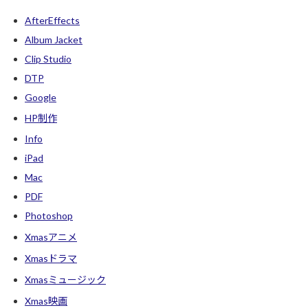
AfterEffects
Album Jacket
Clip Studio
DTP
Google
HP制作
Info
iPad
Mac
PDF
Photoshop
Xmasアニメ
Xmasドラマ
Xmasミュージック
Xmas映画