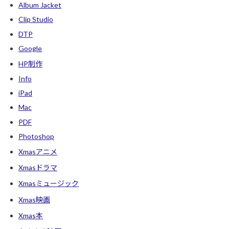
Album Jacket
Clip Studio
DTP
Google
HP制作
Info
iPad
Mac
PDF
Photoshop
Xmasアニメ
Xmasドラマ
Xmasミュージック
Xmas映画
Xmas本