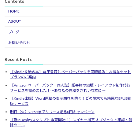
Contents
HOME
ABOUT
ブログ
お問い合わせ
Recent Posts
【Kindle＆紙の本】電子書籍とペーパーバックを同時組版！お得なセット
プランのご案内
【Amazonペーパーバック・同人誌】紙書籍の組版・レイアウト制作代行
サービスを始めました！〜あなたの原稿をきれいな本に〜
【Kindle出版】Word原稿の表示崩れを防ぐ！どの端末でも綺麗なEPUB組
版サービス
明日（火）23:59までリリース記念0円キャンペーン
【新InDesignスクリプト 販売開始！】レイヤー指定 オブジェクト確認・削
除ツール