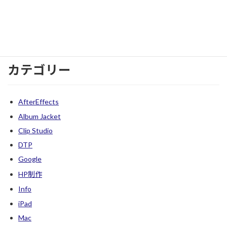
2022年12月
2022年11月
2022年10月
カテゴリー
AfterEffects
Album Jacket
Clip Studio
DTP
Google
HP制作
Info
iPad
Mac