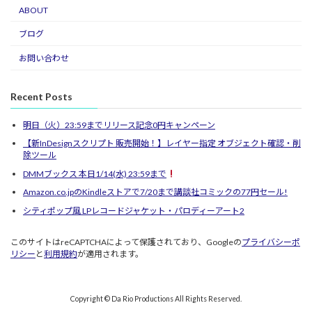
ABOUT
ブログ
お問い合わせ
Recent Posts
明日（火）23:59までリリース記念0円キャンペーン
【新InDesignスクリプト 販売開始！】レイヤー指定 オブジェクト確認・削
除ツール
DMMブックス 本日1/14(水) 23:59まで
Amazon.co.jpのKindleストアで7/20まで講談社コミックの77円セール!
シティポップ風 LPレコードジャケット・パロディーアート2
このサイトはreCAPTCHAによって保護されており、Googleの
プライバシーポ
リシー
と
利用規約
が適用されます。
Copyright © Da Rio Productions All Rights Reserved.