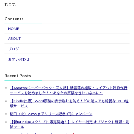
れます。
Contents
HOME
ABOUT
ブログ
お問い合わせ
Recent Posts
【Amazonペーパーバック・同人誌】紙書籍の組版・レイアウト制作代行
サービスを始めました！〜あなたの原稿をきれいな本に〜
【Kindle出版】Word原稿の表示崩れを防ぐ！どの端末でも綺麗なEPUB組
版サービス
明日（火）23:59までリリース記念0円キャンペーン
【新InDesignスクリプト 販売開始！】レイヤー指定 オブジェクト確認・削
除ツール