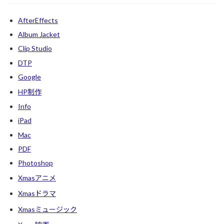
AfterEffects
Album Jacket
Clip Studio
DTP
Google
HP制作
Info
iPad
Mac
PDF
Photoshop
Xmasアニメ
Xmasドラマ
Xmasミュージック