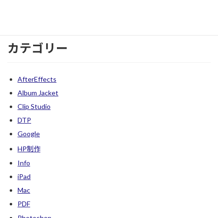
2022年10月
カテゴリー
AfterEffects
Album Jacket
Clip Studio
DTP
Google
HP制作
Info
iPad
Mac
PDF
Photoshop